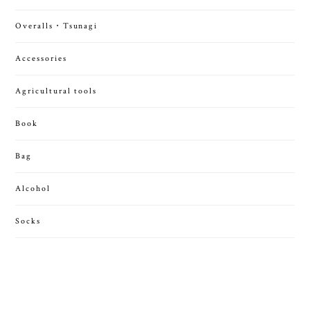
Overalls・Tsunagi
Accessories
Agricultural tools
Book
Bag
Alcohol
Socks