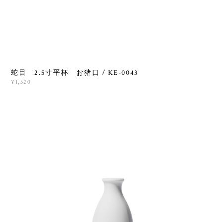
蛇目 2.5寸平杯 お猪口 / KE-0043
¥1,320