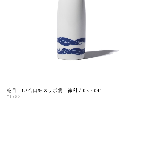
蛇目 1.5合口細スッポ燗 徳利 / KE-0044
¥1,650