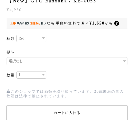
【New】GTG Bandana / KE-0053
¥4,950
¥1,650
なら
手数料無料で
月々
から
種類
熨斗
数量
このショップでは酒類を取り扱っています。20歳未満の者の
飲酒は法律で禁止されています。
カートに入れる