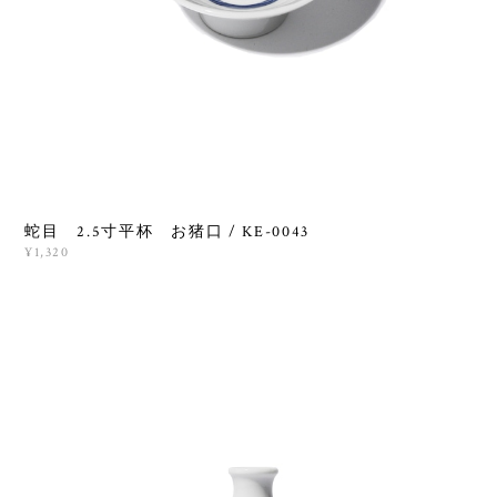
蛇目 2.5寸平杯 お猪口 / KE-0043
¥1,320