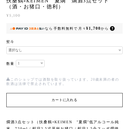
扶桑鶴×KEIMEN 夏燗 燗酒3点セット
（酒・お猪口・徳利）
¥5,100
¥1,700
なら
手数料無料で
月々
から
熨斗
数量
このショップでは酒類を取り扱っています。20歳未満の者の
飲酒は法律で禁止されています。
カートに入れる
燗酒3点セット（扶桑鶴×KEIMEN "夏燗"低アルコール純
米 720ml / 蛇目2.5寸平杯お猪口 / 蛇目1.5合スッポ燗徳