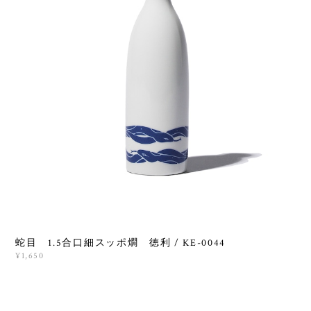
蛇目 1.5合口細スッポ燗 徳利 / KE-0044
¥1,650